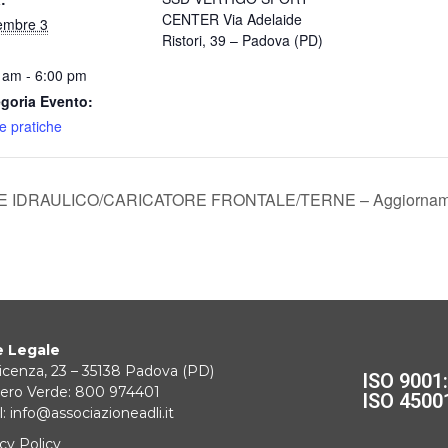
CENTER Via Adelaide
embre 3
Ristori, 39 – Padova (PD)
 am - 6:00 pm
goria Evento:
e pratiche
 IDRAULICO/CARICATORE FRONTALE/TERNE – Aggiornam
 Legale
icenza, 23 – 35138 Padova (PD)
ISO 9001
ro Verde: 800 974401
ISO 4500
: info@associazioneadli.it
cy Policy