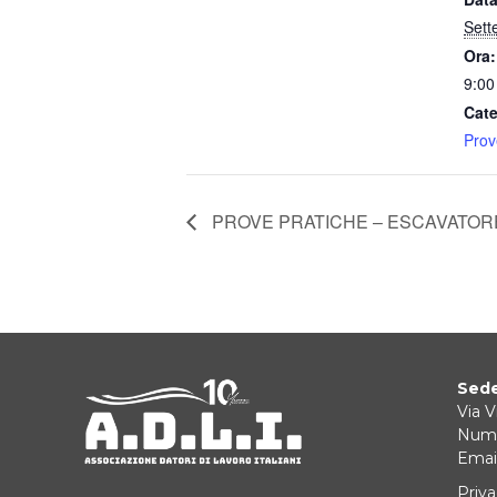
Sett
Ora:
9:00
Cate
Prov
PROVE PRATICHE – ESCAVATORE
Sede
Via V
Nume
Email
Priva