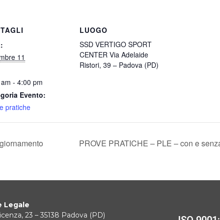
TAGLI
LUOGO
SSD VERTIGO SPORT
:
CENTER Via Adelaide
mbre 11
Ristori, 39 – Padova (PD)
 am - 4:00 pm
goria Evento:
e pratiche
ggiornamento
PROVE PRATICHE – PLE – con e senza
 Legale
icenza, 23 – 35138 Padova (PD)
ISO 9001