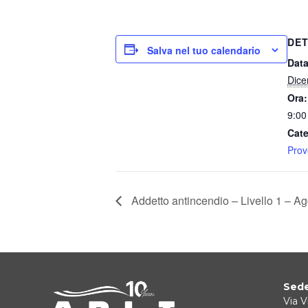
DET
Salva nel tuo calendario
Data
Dice
Ora:
9:00
Cate
Prov
Addetto antincendio – Livello 1 – A
Sede
Via V