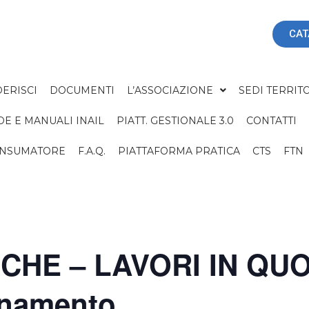
CAT
ERISCI
DOCUMENTI
L’ASSOCIAZIONE
SEDI TERRITO
DE E MANUALI INAIL
PIATT. GESTIONALE 3.0
CONTATTI
ONSUMATORE
F.A.Q.
PIATTAFORMA PRATICA
CTS
FTN
HE – LAVORI IN QUOTA
rnamento