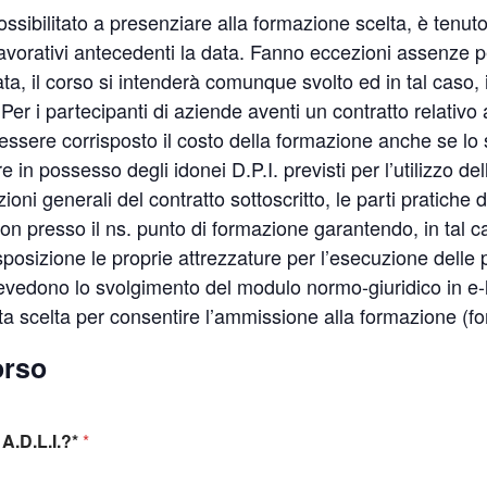
ossibilitato a presenziare alla formazione scelta, è ten
 lavorativi antecedenti la data. Fanno eccezioni assenze pe
ata, il corso si intenderà comunque svolto ed in tal caso,
r i partecipanti di aziende aventi un contratto relativo 
sere corrisposto il costo della formazione anche se lo 
in possesso degli idonei D.P.I. previsti per l’utilizzo dell
zioni generali del contratto sottoscritto, le parti pratich
non presso il ns. punto di formazione garantendo, in tal ca
isposizione le proprie attrezzature per l’esecuzione delle 
revedono lo svolgimento del modulo normo-giuridico in e-
ta scelta per consentire l’ammissione alla formazione (f
orso
A.D.L.I.?*
*