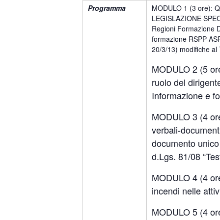
Programma
MODULO 1 (3 ore): Qua
LEGISLAZIONE SPECIA
Regioni Formazione Da
formazione RSPP-ASPP;
20/3/13) modifiche al 
MODULO 2 (5 ore):
ruolo del dirigent
Informazione e fo
MODULO 3 (4 ore):
verbali-documenti s
documento unico de
d.Lgs. 81/08 “Tes
MODULO 4 (4 ore
incendi nelle attiv
MODULO 5 (4 ore):