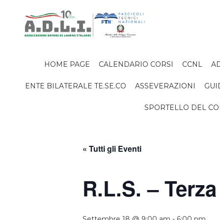
HOME PAGE
CALENDARIO CORSI
CCNL
AD
ENTE BILATERALE TE.SE.CO
ASSEVERAZIONI
GUI
SPORTELLO DEL C
« Tutti gli Eventi
R.L.S. – Terza
Settembre 18 @ 9:00 am
-
6:00 pm