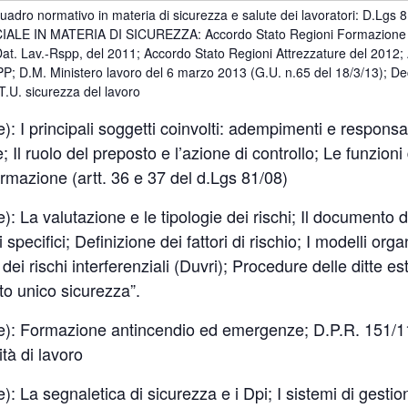
dro normativo in materia di sicurezza e salute dei lavoratori: D.Lgs 81
LE IN MATERIA DI SICUREZZA: Accordo Stato Regioni Formazione La
t. Lav.-Rspp, del 2011; Accordo Stato Regioni Attrezzature del 2012; 
 D.M. Ministero lavoro del 6 marzo 2013 (G.U. n.65 del 18/3/13); Dec
T.U. sicurezza del lavoro
 I principali soggetti coinvolti: adempimenti e responsabi
e; Il ruolo del preposto e l’azione di controllo; Le funzio
rmazione (artt. 36 e 37 del d.Lgs 81/08)
 La valutazione e le tipologie dei rischi; Il documento d
pecifici; Definizione dei fattori di rischio; I modelli organ
i rischi interferenziali (Duvri); Procedure delle ditte est
to unico sicurezza”.
): Formazione antincendio ed emergenze; D.P.R. 151/1
ità di lavoro
 La segnaletica di sicurezza e i Dpi; I sistemi di gestio