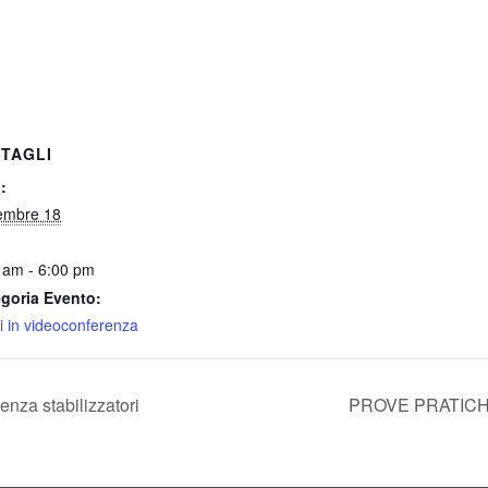
TAGLI
:
embre 18
 am - 6:00 pm
goria Evento:
i in videoconferenza
za stabilizzatori
PROVE PRATICHE –