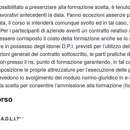
ossibilitato a presenziare alla formazione scelta, è ten
 lavorativi antecedenti la data. Fanno eccezioni assenze pe
ata, il corso si intenderà comunque svolto ed in tal caso,
r i partecipanti di aziende aventi un contratto relativo 
sere corrisposto il costo della formazione anche se lo 
in possesso degli idonei D.P.I. previsti per l’utilizzo dell
zioni generali del contratto sottoscritto, le parti pratich
non presso il ns. punto di formazione garantendo, in tal ca
isposizione le proprie attrezzature per l’esecuzione delle 
revedono lo svolgimento del modulo normo-giuridico in e-
ta scelta per consentire l’ammissione alla formazione (f
orso
A.D.L.I.?*
*