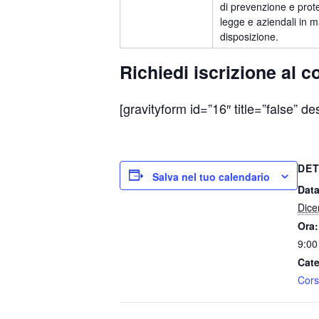
di prevenzione e prote
legge e aziendali in ma
disposizione.
Richiedi iscrizione al c
[gravityform id=”16″ title=”false” de
DET
Salva nel tuo calendario
Data
Dice
Ora:
9:00
Cate
Cors