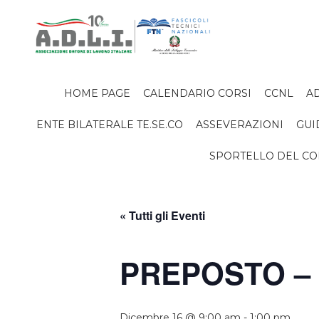
HOME PAGE
CALENDARIO CORSI
CCNL
AD
ENTE BILATERALE TE.SE.CO
ASSEVERAZIONI
GUI
SPORTELLO DEL C
« Tutti gli Eventi
PREPOSTO – 
Dicembre 16 @ 9:00 am
-
1:00 pm