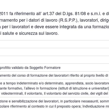
11 fa riferimento all’ art.37 del D.lgs. 81/08 e s.m.i. e d
namento per i datori di lavoro (R.S.P.P.), lavoratori, diri
er i lavoratori e deve essere integrata da una formazion
di salute e sicurezza sul lavoro.
 profitto validato da Soggetto Formatore
ento del corso di formazione dei lavoratori riferito al proprio livello di
e a tempo indeterminato e/o determinato, apprendista, socio lavoratore
ante formativo, l’allievo in formazione (istituti di istruzione e universitari
o videoterminali, il volontario, il volontario del servizio civile, dei vigili de
one e sensibilizzazione dei lavoratori, in particolare neoassunti, sommini
icolare riferimento al contesto in cui il preposto opera; Individuazione 