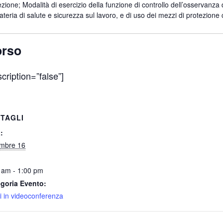
zione; Modalità di esercizio della funzione di controllo dell’osservanza d
teria di salute e sicurezza sul lavoro, e di uso dei mezzi di protezione co
orso
scription=”false”]
TAGLI
:
mbre 16
 am - 1:00 pm
goria Evento:
i in videoconferenza