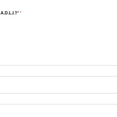
A.D.L.I.?*
*