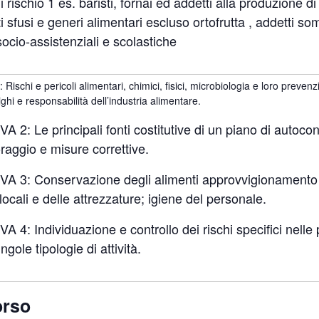
di rischio 1 es. baristi, fornai ed addetti alla produzione di
ti sfusi e generi alimentari escluso ortofrutta , addetti 
 socio-assistenziali e scolastiche
schi e pericoli alimentari, chimici, fisici, microbiologia e loro prevenzi
i e responsabilità dell’industria alimentare.
: Le principali fonti costitutive di un piano di autocontr
toraggio e misure correttive.
 3: Conservazione degli alimenti approvvigionamento de
locali e delle attrezzature; igiene del personale.
4: Individuazione e controllo dei rischi specifici nelle p
ngole tipologie di attività.
orso