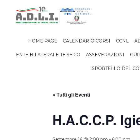
HOME PAGE
CALENDARIO CORSI
CCNL
AD
ENTE BILATERALE TE.SE.CO
ASSEVERAZIONI
GUI
SPORTELLO DEL C
« Tutti gli Eventi
H.A.C.C.P. Ig
Settembre 16 @ 2:00 pm
-
6:00 pm