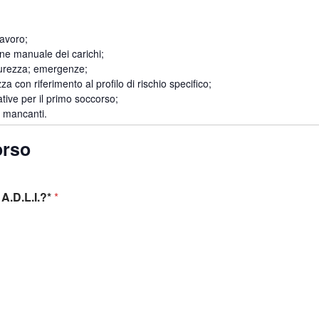
lavoro;
e manuale dei carichi;
icurezza; emergenze;
a con riferimento al profilo di rischio specifico;
tive per il primo soccorso;
i mancanti.
orso
A.D.L.I.?*
*