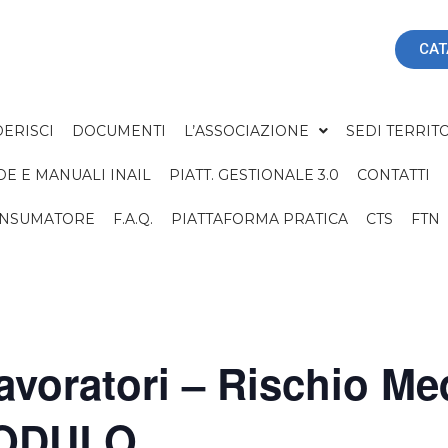
CAT
ERISCI
DOCUMENTI
L’ASSOCIAZIONE
SEDI TERRITO
DE E MANUALI INAIL
PIATT. GESTIONALE 3.0
CONTATTI
ONSUMATORE
F.A.Q.
PIATTAFORMA PRATICA
CTS
FTN
voratori – Rischio Med
MODULO