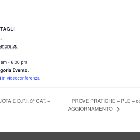
TAGLI
:
embre 20
 am - 6:00 pm
goria Evento:
i in videoconferenza
A E D.P.I. 3° CAT. –
PROVE PRATICHE – PLE – con e
AGGIORNAMENTO