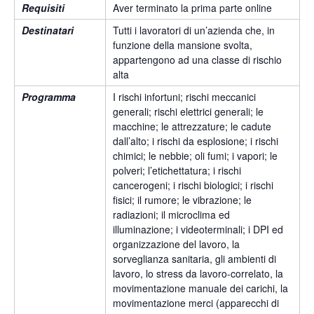
Requisiti
Aver terminato la prima parte online
Destinatari
Tutti i lavoratori di un’azienda che, in
funzione della mansione svolta,
appartengono ad una classe di rischio
alta
Programma
I rischi infortuni; rischi meccanici
generali; rischi elettrici generali; le
macchine; le attrezzature; le cadute
dall’alto; i rischi da esplosione; i rischi
chimici; le nebbie; oli fumi; i vapori; le
polveri; l’etichettatura; i rischi
cancerogeni; i rischi biologici; i rischi
fisici; il rumore; le vibrazione; le
radiazioni; il microclima ed
illuminazione; i videoterminali; i DPI ed
organizzazione del lavoro, la
sorveglianza sanitaria, gli ambienti di
lavoro, lo stress da lavoro-correlato, la
movimentazione manuale dei carichi, la
movimentazione merci (apparecchi di