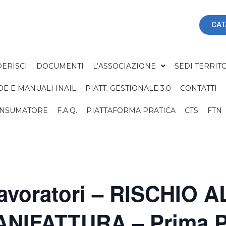
CAT
ERISCI
DOCUMENTI
L’ASSOCIAZIONE
SEDI TERRITO
DE E MANUALI INAIL
PIATT. GESTIONALE 3.0
CONTATTI
ONSUMATORE
F.A.Q.
PIATTAFORMA PRATICA
CTS
FTN
voratori – RISCHIO A
MANIFATTURA – Prima P