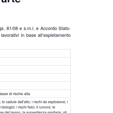
lgs. 81/08 e s.m.i. e Accordo Stato-
 lavorativi in base all’espletamento
asse di rischio alta
; le cadute dall’alto; i rischi da esplosione; i
biologici; i rischi fisici; il rumore; le
ne del lavoro, la sorveglianza sanitaria, gli