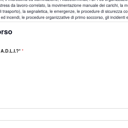
o stress da lavoro-correlato, la movimentazione manuale dei carichi, la
 trasporto), la segnaletica, le emergenze, le procedure di sicurezza con r
ed incendi, le procedure organizzative di primo soccorso, gli incidenti ed
orso
A.D.L.I.?*
*