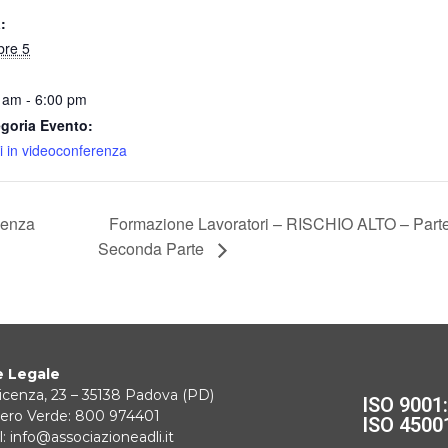
:
bre 5
 am - 6:00 pm
goria Evento:
i in videoconferenza
senza
Formazione Lavoratori – RISCHIO ALTO – Par
Seconda Parte
 Legale
icenza, 23 – 35138 Padova (PD)
ISO 9001
ro Verde: 800 974401
ISO 4500
: info@associazioneadli.it