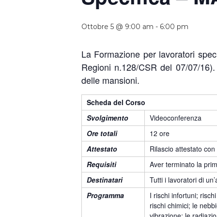
Ottobre 5 @ 9:00 am
-
6:00 pm
La Formazione per lavoratori specif
Regioni n.128/CSR del 07/07/16). Si
delle mansioni.
Scheda del Corso
Svolgimento
Videoconferenza
Ore totali
12 ore
Attestato
Rilascio attestato con
Requisiti
Aver terminato la prim
Destinatari
Tutti i lavoratori di 
Programma
I rischi infortuni; risc
rischi chimici; le nebbie
vibrazione; le radiazio