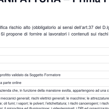
ica rischio alto (obbligatorio ai sensi dell’art.37 del D.
 propone di fornire ai lavoratori i contenuti sui rischi
 profitto validato da Soggetto Formatore
a parte online
un’azienda che, in funzione della mansione svolta, appartengono ad una cl
hi meccanici generali; rischi elettrici generali; le macchine; le attrezzature
; oli fumi; i vapori; le polveri; l’etichettatura; i rischi cancerogeni; i rischi 
ni; il microclima ed illuminazione; i videoterminali; i DPI ed organizzazio