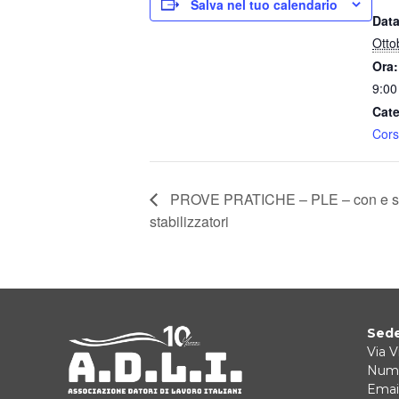
Salva nel tuo calendario
Data
Otto
Ora:
9:00
Cate
Cors
PROVE PRATICHE – PLE – con e 
stabilizzatori
Sede
Via V
Nume
Email