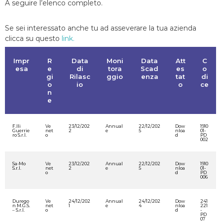
A seguire l’elenco completo.
Se sei interessato anche tu ad asseverare la tua azienda
clicca su questo
link.
Impr
R
Data
Moni
Data
Att
C
esa
e
di
tora
Scad
es
o
gi
Rilasc
ggio
enza
tat
di
o
io
o
ce
n
e
F.lli
Ve
23/12/202
Annual
22/12/202
Dow
1910
Guerrie
net
2
e
5
nloa
01-
ro S.r.l.
o
d
PD
002
Sa-Mo
Ve
23/12/202
Annual
22/12/202
Dow
1910
S.r.l.
net
2
e
5
nloa
01-
o
d
PD
006
Durego
Ve
24/12/202
Annual
24/12/202
Dow
241
n M.G.S.
net
1
e
4
nloa
221
– S.r.l.
o
d
-
PD
07